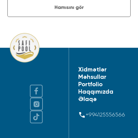
Hamısını gör
Xidmətlər
Məhsullar
Portfolio
Haqqımızda
Əlaqə
+994125556566