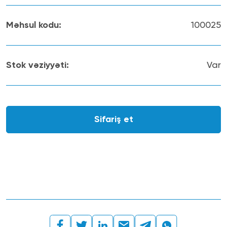
Məhsul kodu
:
100025
Stok vəziyyəti
:
Var
Sifariş et