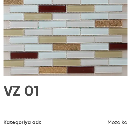
VZ 01
Kateqoriya adı
:
Mozaika