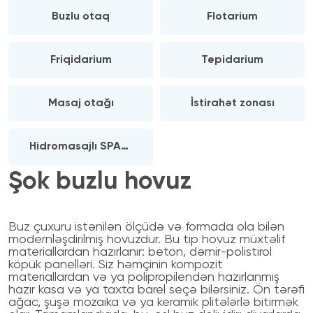
Buzlu otaq
Flotarium
Friqidarium
Tepidarium
Masaj otağı
İstirahət zonası
Hidromasajlı SPA
cakuzisi
Şok buzlu hovuz
Buz çuxuru istənilən ölçüdə və formada ola bilən
modernləşdirilmiş hovuzdur. Bu tip hovuz müxtəlif
materiallardan hazırlanır: beton, dəmir-polistirol
köpük panelləri. Siz həmçinin kompozit
materiallardan və ya polipropilendən hazırlanmış
hazır kasa və ya taxta barel seçə bilərsiniz. Ön tərəfi
ağac, şüşə mozaika və ya keramik plitələrlə bitirmək