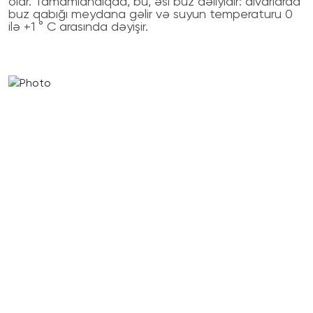
olar. Tamamlandıqda, bu, əsl buz dəliyidir: divarlarda
buz qabığı meydana gəlir və suyun temperaturu 0
ilə +1 ° C arasında dəyişir.