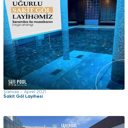
Şamaxı
-
Aprel 2021
Sakit Göl Layihəsi